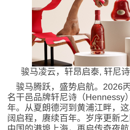
骏马凌云，轩昂启泰, 轩尼
骏马腾跃，盛势启航。2026
名干邑品牌轩尼诗（Henness
年。从夏朗德河到黄浦江畔，这
阔启程，赓续百年。岁序更新之
中国的港埠上海，再启传奇夜航