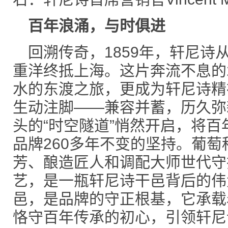
百年浪涌，
与时俱进
回溯传奇，1859年，轩尼诗
重洋终抵上海。这片奔流不息的
水的东渡之旅，更成为轩尼诗精
生动注脚——兼容并蓄，历久弥
头的“时空隧道”悄然开启，将
品牌260多年不变的坚持。葡
芳、酿造匠人和调配大师世代守
艺，是一瓶轩尼诗干邑背后的伟
邑，是品牌的守正根基，它承载
恪守百年传承的初心，引领轩尼