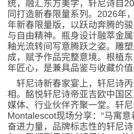
统，融汇东方美学，轩尼诗自20
同打造新春限量系列。2026年
年新春限量版，以跃动奔腾的骏
与自由精神。瓶身设计融萃金属
釉光流转间写意腾跃之姿。雕塑
成，赋予作品完整意境。根植东
年匠心，是兼具品鉴与收藏价值
轩尼诗新春家宴上，轩尼诗丙
相。酩悦轩尼诗帝亚吉欧中国区
媒体、行业伙伴齐聚一堂。轩尼诗首
Montalescot现场分享：“
奋进力量，品牌标志性的轩尼诗X