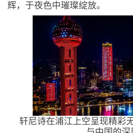
辉，于夜色中璀璨绽放。
轩尼诗在浦江上空呈现精彩
与中国的深