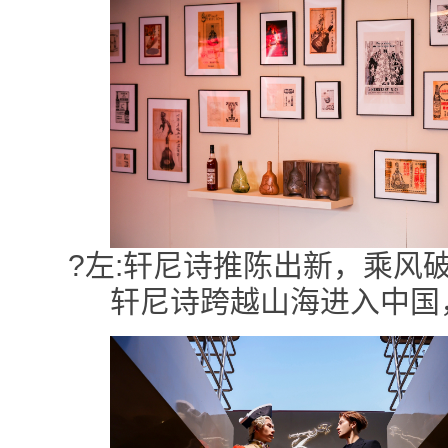
?左:轩尼诗推陈出新，乘风
轩尼诗跨越山海进入中国