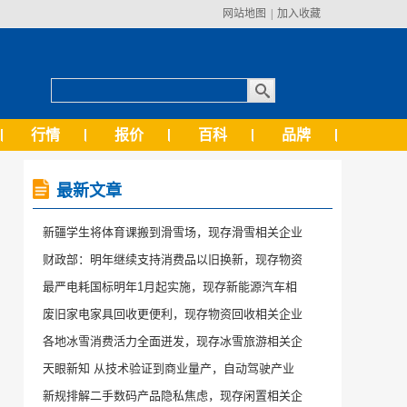
网站地图
|
加入收藏
行情
报价
百科
品牌
最新文章
新疆学生将体育课搬到滑雪场，现存滑雪相关企业
财政部：明年继续支持消费品以旧换新，现存物资
最严电耗国标明年1月起实施，现存新能源汽车相
废旧家电家具回收更便利，现存物资回收相关企业
各地冰雪消费活力全面迸发，现存冰雪旅游相关企
天眼新知 从技术验证到商业量产，自动驾驶产业
新规排解二手数码产品隐私焦虑，现存闲置相关企