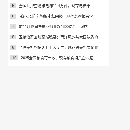
5
全国共排查隐患电梯11.4万台，现存电梯维
6
“擦八只脚”养狗梗走红网络，现存宠物相关企
7
前11月我国快递业务量超1800亿件，现存
8
五粮液新加坡高端私宴：南洋风韵与大国浓香的
9
当医美机构拓客盯上大学生，现存医美相关企业
10
2025全国粮食再丰收，现存粮食相关企业超