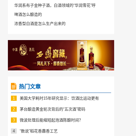
华润系布子金种子酒，白酒领域的“华润雪花”呼
啤酒怎么酿造的
浓香型白酒是怎么生产出来的
热门文章
1
美国大学耗时15年研究显示：饮酒比运动更有
2
茅台酿造黄金轮次背后的“五次酒”密码
3
微波处理后能缩短起泡酒陈酿时间？
4
“数说”稻花香馫香工艺