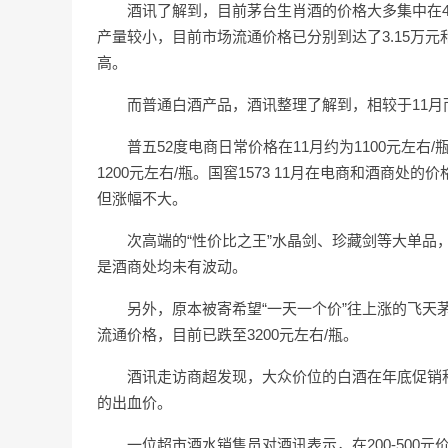
酒讯了解到，目前茅台生肖酒的价格大多集中在40
产量较小，目前市场流通价格已分别到达了3.15万元
高。
而普通白酒产品，酒讯整理了解到，相较于11
普五52度电商日常价格在11月约为1100元左右
1200元左右/瓶。国窖1573 11月在电商和酒商处的
但涨幅不大。
次高端的“性价比之王”水晶剑、珍藏剑等大单品
是酒商处均未有波动。
另外，原本被寄希望“一天一个价”往上涨的飞天茅
流通价格，目前已跌至3200元左右/瓶。
酒讯走访商超发现，大众价位的白酒在年底促销积
的出血价。
一位超市酒水销售员对酒讯表示，在200-50