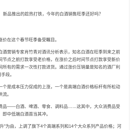
酒、新品推出的趁热打铁，今年的白酒销售旺季还好吗？
涨价在这个春节旺季备受瞩目。
白酒营销专家肖竹青对酒讯分析表示，知名白酒在旺季到来之前
间节点之前打款享受老价格，在涨价之后时间节点打款享受新价
间所有的需求一次性打款进货。通过涨价压销量是知名的酒厂利
用手段。
一个是成本压力促成的上涨，一个是高端白酒价格标杆有所松动
洪流。
费品——白酒、啤酒、零食、调料品……这其中，大众消费品受
，即中低端白酒首当其冲。
升”为由，上调了旗下4个高端系列和14个大众系列产品价格；河