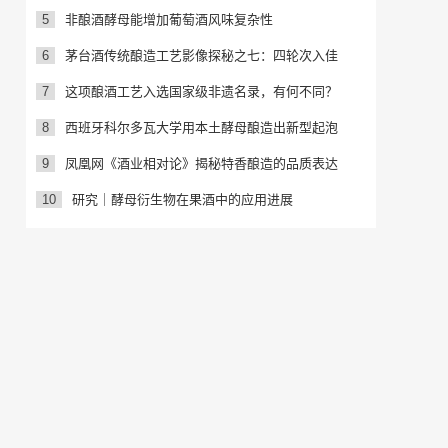
5
非酿酒酵母能增加葡萄酒风味复杂性
6
茅台酒传统酿造工艺影像探秘之七：四轮次入佳
7
这项酿酒工艺入选国家级非遗名录，有何不同？
8
西班牙科尔多瓦大学用本土酵母酿造出新型起泡
9
凤凰网《酒业相对论》揭秘特香酿造的品质表达
10
研究｜酵母衍生物在果酒中的应用进展