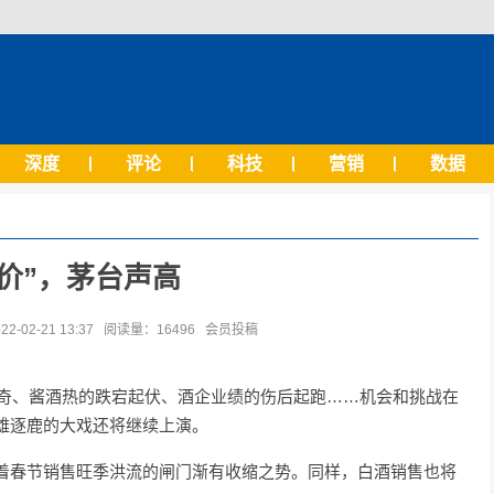
深度
评论
科技
营销
数据
价”，茅台声高
02-21 13:37 阅读量：16496 会员投稿
离奇、酱酒热的跌宕起伏、酒企业绩的伤后起跑……机会和挑战在
雄逐鹿的大戏还将继续上演。
着春节销售旺季洪流的闸门渐有收缩之势。同样，白酒销售也将