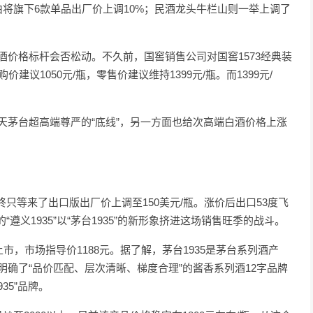
由将旗下6款单品出厂价上调10%；民酒龙头牛栏山则一举上调了
酒价格标杆会否松动。不久前，国窖销售公司对国窖1573经典装
建议1050元/瓶，零售价建议维持1399元/瓶。而1399元/
飞天茅台超高端尊严的“底线”，另一方面也给次高端白酒价格上涨
只等来了出口版出厂价上调至150美元/瓶。涨价后出口53度飞
义1935”以“茅台1935”的新形象挤进这场销售旺季的战斗。
上市，市场指导价1188元。据了解，茅台1935是茅台系列酒产
明确了“品价匹配、层次清晰、梯度合理”的酱香系列酒12字品牌
35”品牌。