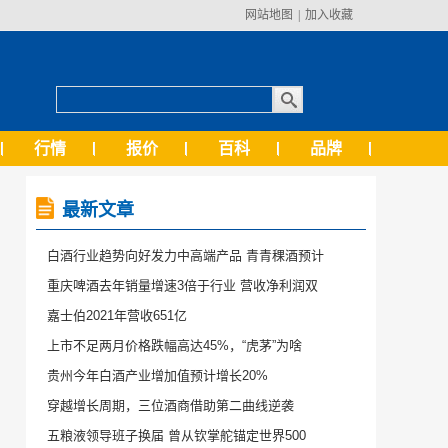
网站地图
|
加入收藏
行情
报价
百科
品牌
最新文章
白酒行业趋势向好发力中高端产品 青青稞酒预计
重庆啤酒去年销量增速3倍于行业 营收净利润双
嘉士伯2021年营收651亿
上市不足两月价格跌幅高达45%，“虎茅”为啥
贵州今年白酒产业增加值预计增长20%
穿越增长周期，三位酒商借助第二曲线逆袭
五粮液领导班子换届 曾从钦掌舵锚定世界500