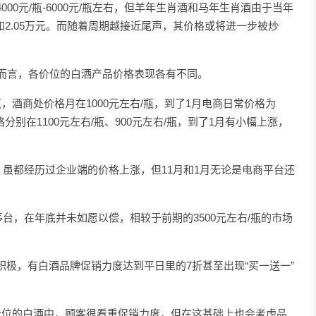
00元/瓶-6000元/瓶左右，但羊年生肖酒和马年生肖酒由于当年
和2.05万元。而随着周期越接近尾声，其价格或将进一步被炒
月而言，各价位的白酒产品价格表现各有不同。
/瓶，酒商处价格月在1000元左右/瓶，到了1月电商日常价格为
价格分别在1100元左右/瓶、900元左右/瓶，到了1月有小幅上涨，
，虽都经历过企业端的价格上涨，但11月和1月无论是电商平台还
台，在年底并未如愿以偿，相较于前期的3500元左右/瓶的市场
极，有白酒品牌促销力度达到平日里的7折甚至出现“买一送一”
0元价位的白酒中，顾客很看重促销力度，但在这基础上也会考虑品