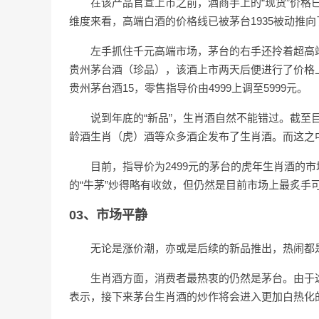
在该产品官宣上市之前，酒商手上的“现货”价格已
维度来看，高端白酒的价格线已被茅台1935被动推
左手抓住千元高端市场，茅台的右手还拎着超高端市场。
贵州茅台酒（珍品），该酒上市两天后便进行了价格上调
贵州茅台酒15，零售指导价由4999上调至5999元。
说到年底的“新品”，生肖酒自然不能错过。截至目
龄酒生肖（虎）酒等众多酒企发布了生肖酒。而这之
目前，指导价为2499元的茅台的虎年生肖酒的市场
的“牛茅”炒得略有收敛，但仍然是目前市场上最炙手
03、市场平静
无论是涨价潮，亦或是后续的新品推出，热闹都
生肖酒方面，消费者最热衷的仍然是茅台。由于这
表示，接下来茅台生肖酒的炒作将会进入更加白热化