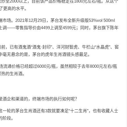
炒至2000以上，目前该产品价格稳定在1800元左右/瓶。从这个
向了更高的水平。
2021年12月29日，茅台发布全新升级版53%vol 500ml
——零售指导价由4499上调至4599元；同时，茅台旗下陈年
前，已有酒鬼酒“酒鬼·封印”、洋河财智虎、牛栏山“水晶虎”、窖
中毫无悬念的是，茅台的虎年生肖酒镜头感最足。
流通价格已经超过6000元/瓶，虽然相较于去年8000元左右/瓶
可热的生肖酒。
是酒企和渠道的，终端市场的执行如何呢？
一轮的茅台生肖酒还有3款就要凑足“十二生肖”，也有收藏人士
的阶段。