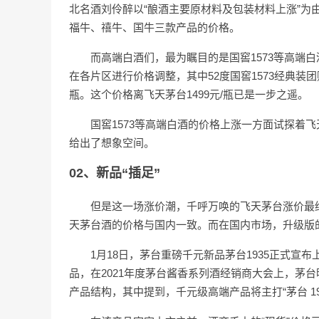
北名酒刘伶醉以“酿酒主要原材料及包装材料上涨”为
福牛、禧牛、国牛三款产品的价格。
而高端白酒们，最为瞩目的是国窖1573等高端白
在各片区进行价格调整，其中52度国窖1573经典装团购价
瓶。这个价格离飞天茅台1499元/瓶已是一步之遥。
国窖1573等高端白酒的价格上涨一方面试探着
给出了想象空间。
02、新品“插足”
但是这一场涨价潮，千呼万唤的飞天茅台涨价最终
天茅台酒的价格与国内一致。而在国内市场，升级版的“遵
1月18日，茅台重磅千元新品茅台1935正式宣布
品，在2021年度茅台酱香系列酒经销商大会上，茅台
产品结构，其中提到，千元级高端产品将主打“茅台 19