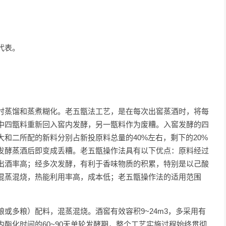
代表。
蒸馏和蒸煮糊化。老五甑法工艺，是在每次出窖蒸酒时，将每
中四甑料重新回入窖内发酵，另一甑料作为废糟。入窖发酵的四
和二所配的新料分别占新投原料总量的40%左右，剩下的20%
发酵蒸酒后即变成丢糟。老五甑操作法具有以下优点：原料经过
出酒率高；经多次发酵，有利于香味物质的积累，特别是以己酸
混蒸混烧，热能利用率高，成本低；老五甑操作法的适用范围
多粮）配料，混蒸混烧。酒窖有效容积9~24m3，多采用有
酯化时间的60~90天单轮发酵期，整个工艺实施过程始终贯彻