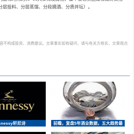
分层投料、分层蒸馏、分段摘酒、分质并坛）。
容不构成投资、消费建议。文章事实如有疑问，请与有关方核实，文章观点
nnessy轩尼诗
前瞻，复盘5年酒业数据，五大趋势最