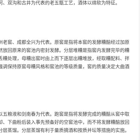
河、双沟和古井为代表的老五甑工艺，酒体以绵软为特征。
老窖、成都全兴为代表。原窖是指将本窖的发酵糟醅经过加原
然放回原来的窖池内密封发酵。分层堆糟是指窖内发酵完毕的糟
丢糟处理，母糟出窖时由上而下逐层出糟堆放，经取糟配料、拌
强调保持原窖母糟风格和窖池的等级质量，窖的质量决定大曲酒
五粮液和剑南春为代表。跑窖是指将发酵完成的糟醅从窖中取
却、下曲粉后装入事先预备好的空窖池中，而不将发酵糟醅放回
分层蒸馏。分层蒸馏有利于量质摘酒和按质并坛等措施的实施。