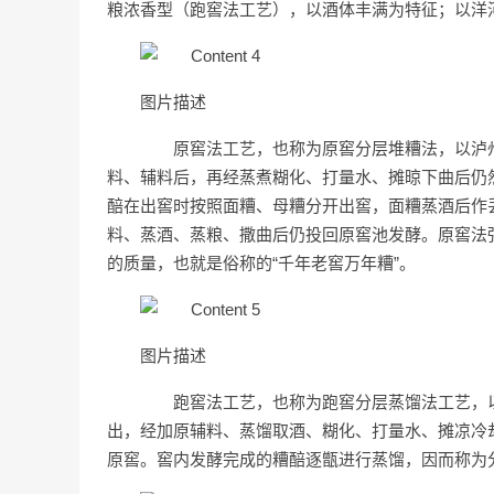
粮浓香型（跑窖法工艺），以酒体丰满为特征；以洋
图片描述
原窖法工艺，也称为原窖分层堆糟法，以泸州
料、辅料后，再经蒸煮糊化、打量水、摊晾下曲后仍
醅在出窖时按照面糟、母糟分开出窖，面糟蒸酒后作
料、蒸酒、蒸粮、撒曲后仍投回原窖池发酵。原窖法
的质量，也就是俗称的“千年老窖万年糟”。
图片描述
跑窖法工艺，也称为跑窖分层蒸馏法工艺，以
出，经加原辅料、蒸馏取酒、糊化、打量水、摊凉冷
原窖。窖内发酵完成的糟醅逐甑进行蒸馏，因而称为