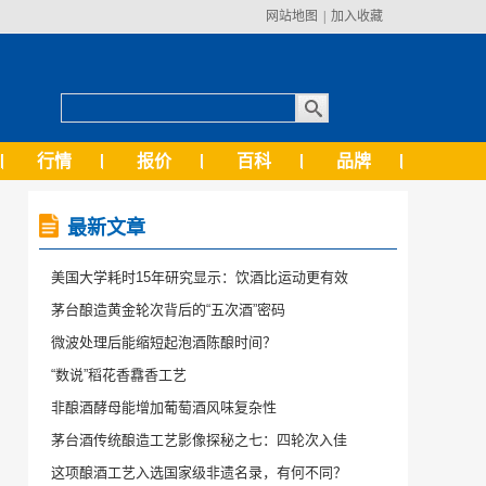
网站地图
|
加入收藏
行情
报价
百科
品牌
最新文章
美国大学耗时15年研究显示：饮酒比运动更有效
茅台酿造黄金轮次背后的“五次酒”密码
微波处理后能缩短起泡酒陈酿时间？
“数说”稻花香馫香工艺
非酿酒酵母能增加葡萄酒风味复杂性
茅台酒传统酿造工艺影像探秘之七：四轮次入佳
这项酿酒工艺入选国家级非遗名录，有何不同？