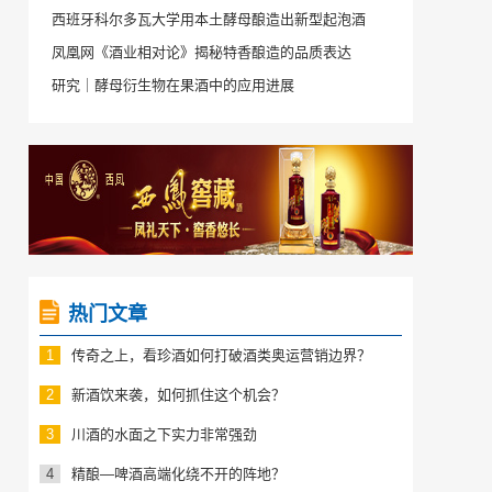
西班牙科尔多瓦大学用本土酵母酿造出新型起泡酒
凤凰网《酒业相对论》揭秘特香酿造的品质表达
研究｜酵母衍生物在果酒中的应用进展
热门文章
1
传奇之上，看珍酒如何打破酒类奥运营销边界？
2
新酒饮来袭，如何抓住这个机会？
3
川酒的水面之下实力非常强劲
4
精酿—啤酒高端化绕不开的阵地？