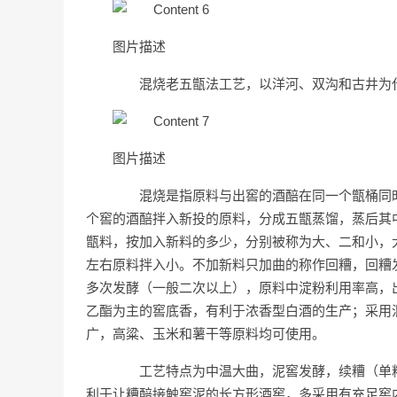
图片描述
混烧老五甑法工艺，以洋河、双沟和古井为
图片描述
混烧是指原料与出窖的酒醅在同一个甑桶同时
个窖的酒醅拌入新投的原料，分成五甑蒸馏，蒸后其
甑料，按加入新料的多少，分别被称为大、二和小，大
左右原料拌入小。不加新料只加曲的称作回糟，回糟
多次发酵（一般二次以上），原料中淀粉利用率高，
乙酯为主的窖底香，有利于浓香型白酒的生产；采用
广，高粱、玉米和薯干等原料均可使用。
工艺特点为中温大曲，泥窖发酵，续糟（单粮或
利于让糟醅接触窖泥的长方形酒窖，多采用有充足窖内