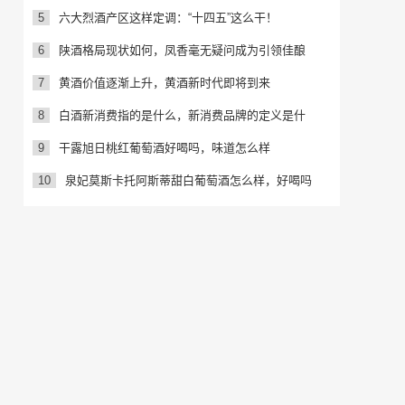
5
六大烈酒产区这样定调：“十四五”这么干！
6
陕酒格局现状如何，凤香毫无疑问成为引领佳酿
7
黄酒价值逐渐上升，黄酒新时代即将到来
8
白酒新消费指的是什么，新消费品牌的定义是什
9
干露旭日桃红葡萄酒好喝吗，味道怎么样
10
泉妃莫斯卡托阿斯蒂甜白葡萄酒怎么样，好喝吗