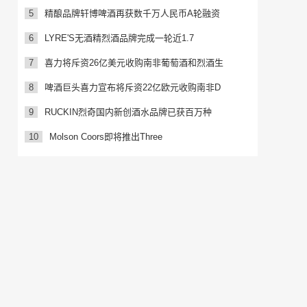
5
精酿品牌轩博啤酒再获数千万人民币A轮融资
6
LYRE'S无酒精烈酒品牌完成一轮近1.7
7
喜力将斥资26亿美元收购南非葡萄酒和烈酒生
8
啤酒巨头喜力宣布将斥资22亿欧元收购南非D
9
RUCKIN烈奇国内新创酒水品牌已获百万种
10
Molson Coors即将推出Three