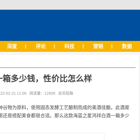
深度
评论
科技
营销
数据
一箱多少钱，性价比怎么样
02-21 11:06 阅读量：12609 会员投稿
种谷物为原料，使用固态发酵工艺酿制而成的美酒佳酿。此酒是
用还是搭配美食都很合适。那么这款海蓝之星鸿祥白酒一箱多少