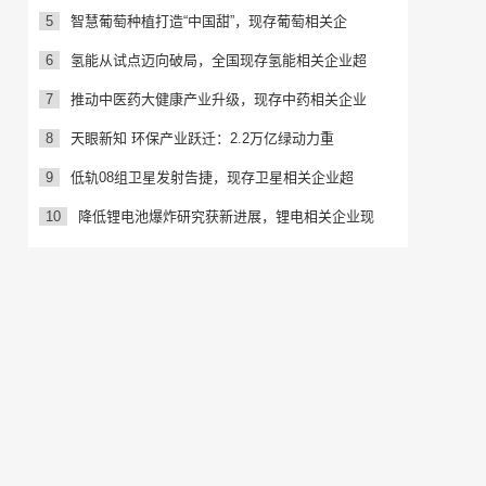
5
智慧葡萄种植打造“中国甜”，现存葡萄相关企
6
氢能从试点迈向破局，全国现存氢能相关企业超
7
推动中医药大健康产业升级，现存中药相关企业
8
天眼新知 环保产业跃迁：2.2万亿绿动力重
9
低轨08组卫星发射告捷，现存卫星相关企业超
10
降低锂电池爆炸研究获新进展，锂电相关企业现