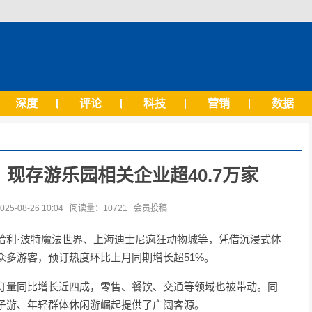
深度
评论
科技
营销
数据
现存游乐园相关企业超40.7万家
-08-26 10:04 阅读量：10721 会员投稿
哈利·波特魔法世界、上海迪士尼疯狂动物城等，凭借沉浸式体
众多游客，预订热度环比上月同期增长超51%。
订量同比增长近四成，零售、餐饮、交通等领域也被带动。同
子游、年轻群体休闲游崛起提供了广阔客源。