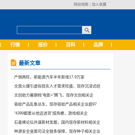
网站地图
|
加入收藏
行情
报价
百科
品牌
最新文章
产销两旺，新能源汽车半年新增17.9万家
文旅火爆引虚拟现实人才需求旺盛，现存沉浸式经
文创助力暑期档“电影+”腾飞，现存文创相关企
驱蚊产品乱象丛生，现存驱蚊产品相关企业超97
“4399都要从他这进货”成热梗，游戏相关企
石墨烯论坛共谋新材发展，国内现存新材料相关企
种源安全亟需司法全链条保障，现存种子相关企业